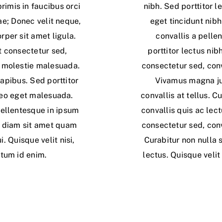
rimis in faucibus orci
nibh. Sed porttitor le
ae; Donec velit neque,
eget tincidunt nibh
rper sit amet ligula.
convallis a pelle
t consectetur sed,
porttitor lectus ni
in molestie malesuada.
consectetur sed, conva
apibus. Sed porttitor
Vivamus magna jus
leo eget malesuada.
convallis at tellus. C
Pellentesque in ipsum
convallis quis ac lec
c diam sit amet quam
consectetur sed, conva
 Quisque velit nisi,
Curabitur non nulla 
ntum id enim.
lectus. Quisque velit